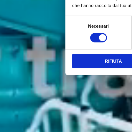
che hanno raccolto dal tuo uti
Selezione
Necessari
del
consenso
RIFIUTA