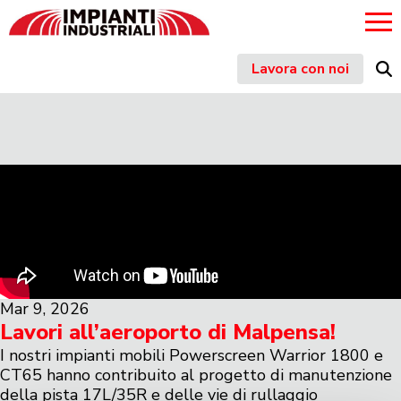
Skip
Lavora con noi
to
content
Mar 9, 2026
Lavori all’aeroporto di Malpensa!
I nostri impianti mobili Powerscreen Warrior 1800 e
CT65 hanno contribuito al progetto di manutenzione
della pista 17L/35R e delle vie di rullaggio