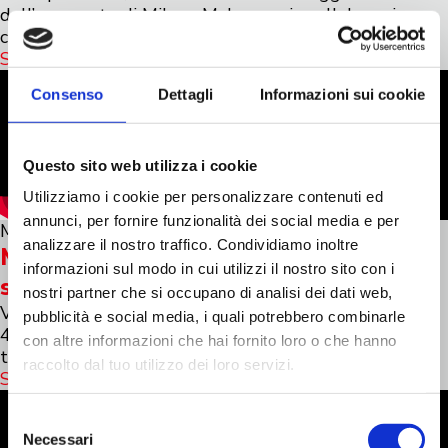
dell’aeroporto di Milano Malpensa, in collaborazione
con Vitali Spa
Scopri di più
Consenso
Dettagli
Informazioni sui cookie
Questo sito web utilizza i cookie
Utilizziamo i cookie per personalizzare contenuti ed
annunci, per fornire funzionalità dei social media e per
Mar 8, 2026
analizzare il nostro traffico. Condividiamo inoltre
MDS 720 e MDS 412 a lavoro in uno
informazioni sul modo in cui utilizzi il nostro sito con i
scenario unico!
nostri partner che si occupano di analisi dei dati web,
Vagli rotativi con tamburi rispettivamente da 7x2m e
pubblicità e social media, i quali potrebbero combinarle
4×1.2m, garantiscono produzioni elevate senza
con altre informazioni che hai fornito loro o che hanno
temere materiali di grosse dimensioni
raccolto dal tuo utilizzo dei loro servizi.
Scopri di più
Selezione
Necessari
del