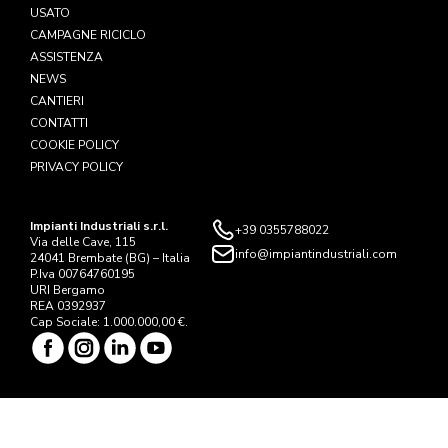
USATO
CAMPAGNE RICICLO
ASSISTENZA
NEWS
CANTIERI
CONTATTI
COOKIE POLICY
PRIVACY POLICY
Impianti Industriali s.r.l.
+39 0355788022
Via delle Cave, 115
info@impiantindustriali.com
24041 Brembate (BG) – Italia
P.Iva 00764760195
URI Bergamo
REA 0392937
Cap Sociale: 1.000.000,00 €.
© Copyright Impianti Industriali s.r.l. all right reserved