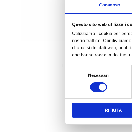
Consenso
Questo sito web utilizza i c
Utilizziamo i cookie per perso
nostro traffico. Condividiamo 
di analisi dei dati web, pubbl
che hanno raccolto dal tuo uti
OPERATIVITÀ
Fino a 600 Ton/h
Selezione
Necessari
del
consenso
RIFIUTA