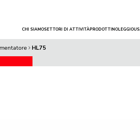
CHI SIAMO
SETTORI DI ATTIVITÀ
PRODOTTI
NOLEGGIO
US
limentatore
HL75