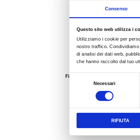
Consenso
Questo sito web utilizza i c
Utilizziamo i cookie per perso
nostro traffico. Condividiamo 
di analisi dei dati web, pubbl
che hanno raccolto dal tuo uti
OPERATIVITÀ
Fino a 250 Ton/h
Selezione
Necessari
del
consenso
RIFIUTA