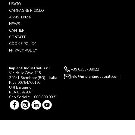
USATO
CAMPAGNE RICICLO
ASSISTENZA
NEWS
CANTIERI
CONTATTI
COOKIE POLICY
PRIVACY POLICY
Impianti Industriali s.r.l.
+39 0355788022
Via delle Cave, 115
info@impiantindustriali.com
24041 Brembate (BG) – Italia
P.Iva 00764760195
URI Bergamo
REA 0392937
Cap Sociale: 1.000.000,00 €.
© Copyright Impianti Industriali s.r.l. all right reserved