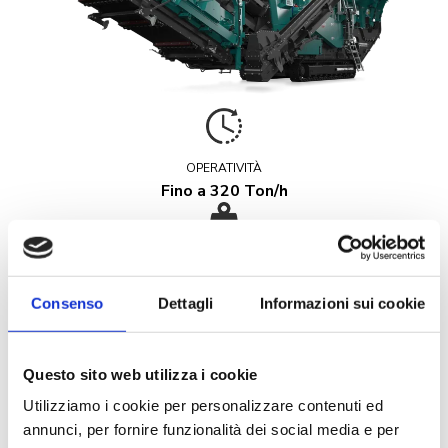
OPERATIVITÀ
Fino a 320 Ton/h
PESO ton
47
Consenso
Dettagli
Informazioni sui cookie
Specifiche tecniche
Questo sito web utilizza i cookie
Apertura alimentazione: 1130×800 mm
Utilizziamo i cookie per personalizzare contenuti ed
annunci, per fornire funzionalità dei social media e per