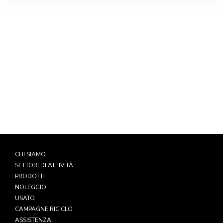
Chiedi una consulenza gratuita
Linea diretta
035 5788022
WhatsApp
349 5793973
CHI SIAMO
SETTORI DI ATTIVITÀ
PRODOTTI
NOLEGGIO
USATO
CAMPAGNE RICICLO
ASSISTENZA