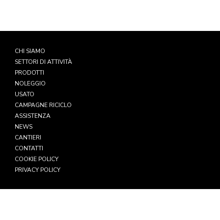
CHI SIAMO
SETTORI DI ATTIVITÀ
PRODOTTI
NOLEGGIO
USATO
CAMPAGNE RICICLO
ASSISTENZA
NEWS
CANTIERI
CONTATTI
COOKIE POLICY
PRIVACY POLICY
Impianti Industriali s.r.l.
+39 0355788022
Via delle Cave, 115
info@impiantindustriali.com
24041 Brembate (BG) – Italia