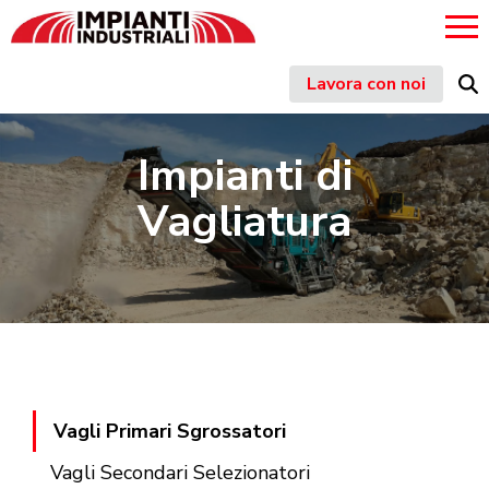
Skip
Lavora con noi
to
content
Impianti di
Vagliatura
Vagli Primari Sgrossatori
Vagli Secondari Selezionatori