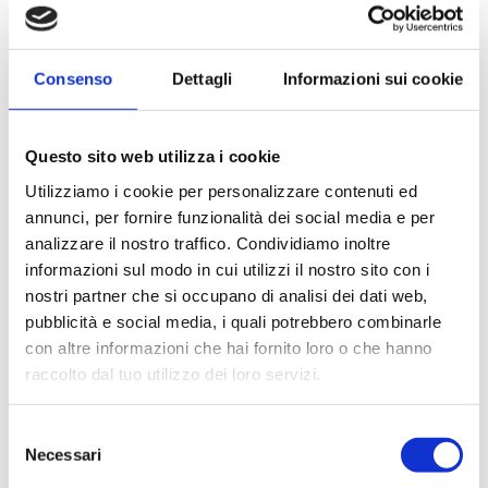
Consenso
Dettagli
Informazioni sui cookie
OPERATIVITÀ
Questo sito web utilizza i cookie
Fino a 500 Ton/h
Utilizziamo i cookie per personalizzare contenuti ed
annunci, per fornire funzionalità dei social media e per
PESO ton
analizzare il nostro traffico. Condividiamo inoltre
27,6
informazioni sul modo in cui utilizzi il nostro sito con i
nostri partner che si occupano di analisi dei dati web,
pubblicità e social media, i quali potrebbero combinarle
Specifiche tecniche
con altre informazioni che hai fornito loro o che hanno
Dim. vaglio: 3,6×1,37 m
raccolto dal tuo utilizzo dei loro servizi.
Scheda prodotto
Selezione
Necessari
del
Titan 1800
consenso