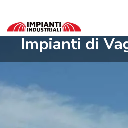
Skip
to
content
Impianti di Va